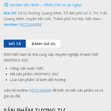
Giờ làm việc: 8h00 – 18h00 (Tất cả các ngày)
Địa chỉ:
Số 02 Đường Quang Minh, Tổ dân phố số 2, Thị Trấn
Quang Minh, Huyện Mê Linh, Thành phố Hà Nội, Việt Nam –
Hotline:
0
972166999
MÔ TẢ
ĐÁNH GIÁ (0)
BSN Việt Nam là nhà cung cấp chuyên nghiệp Xi lanh SMC
MGPM32-50Z:
Hãng sản xuất: SMC
Mã sản phẩm: MGPM32-50Z
Loại sản phẩm: Xi lanh dẫn hướng
Liên hệ hotline
0
972166999
để biết chi tiết sản phẩm và có
giá ưu đãi
SẢN PHẨM TƯƠNG TỰ