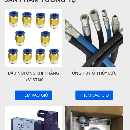
ĐẦU NỐI ỐNG KHÍ THẲNG
ỐNG TUY Ô THỦY LỰC
1/8″ STNC
THÊM VÀO GIỎ
THÊM VÀO GIỎ