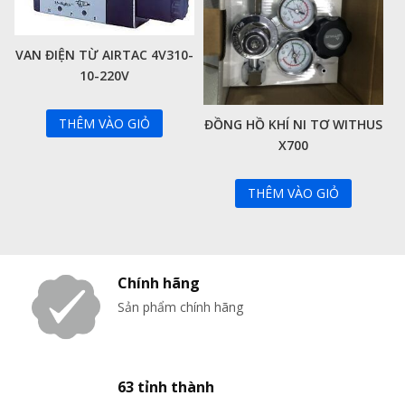
VAN ĐIỆN TỪ AIRTAC 4V310-
10-220V
THÊM VÀO GIỎ
ĐỒNG HỒ KHÍ NI TƠ WITHUS
X700
THÊM VÀO GIỎ
Chính hãng
Sản phẩm chính hãng
63 tỉnh thành