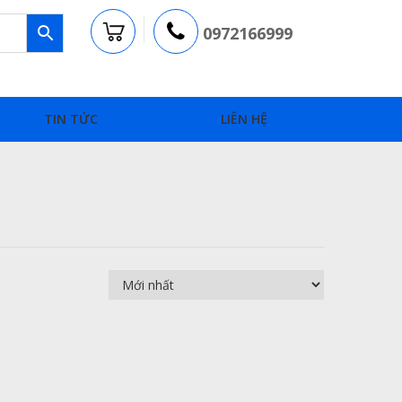
0972166999
TIN TỨC
LIÊN HỆ