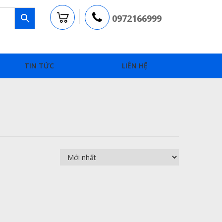
0972166999
TIN TỨC
LIÊN HỆ